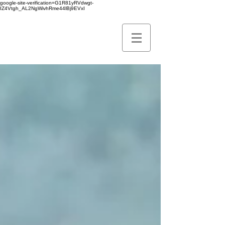
google-site-verification=G1R81yRVdwgt-
IZ4Vtgh_AL2NgWivhRme44lBj9EVxI