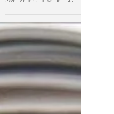
Benefícios da granola Cheia de minerais
como zinco e selênio, a granola é uma
excelente fonte de antioxidante para
introduzir na dieta. Rica