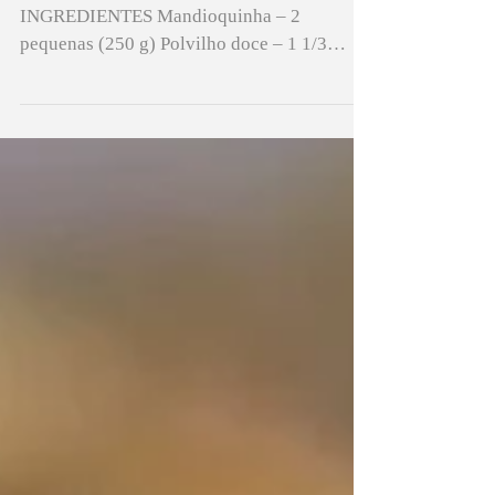
Receita de pão de mandioquinha!
INGREDIENTES Mandioquinha – 2
pequenas (250 g) Polvilho doce – 1 1/3
xícara (150 g) Polvilho azedo – 2/3 xíc