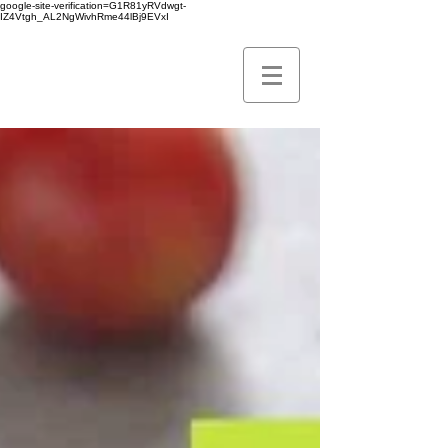
google-site-verification=G1R81yRVdwgt-
IZ4Vtgh_AL2NgWivhRme44lBj9EVxI