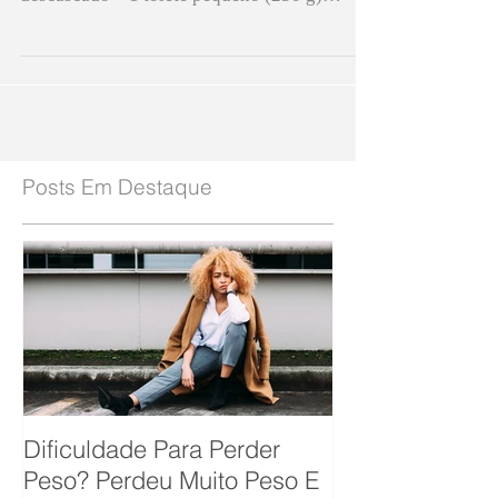
Ingredientes: Palmito pupunha fresco e
descascado – 1 tolete pequeno (250 g)
Tomate cereja ou uva –
Posts Em Destaque
Dificuldade Para Perder