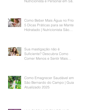
Quais São as Melhores Dicas
para Não Faltar nos Treinos? |
Nutricionista e Personal em São
Bernardo do Campo
Como Beber Mais Água no Frio?
5 Dicas Práticas para se Manter
Hidratado | Nutricionista São
Bernardo do Campo
Sua mastigação não é
Suficiente? Descubra Como
Comer Menos e Sentir Mais
Saciedade | Nutricionista São
Bernardo do Campo
Como Emagrecer Saudável em
São Bernardo do Campo | Guia
Atualizado 2025