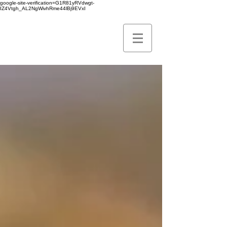
google-site-verification=G1R81yRVdwgt-
IZ4Vtgh_AL2NgWivhRme44lBj9EVxI