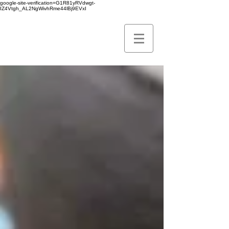
google-site-verification=G1R81yRVdwgt-
IZ4Vtgh_AL2NgWivhRme44lBj9EVxI