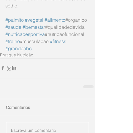
sódio. ⠀⠀⠀⠀⠀⠀⠀⠀⠀
#palmito
#vegetal
#alimento
#organico 
#saude
#bemestar
#qualidadedevida 
#nutricaoesportiva
#nutricaofuncional 
#treino
#musculacao 
#fitness
#grandeabc
Pratique Nutrição
Comentários
Escreva um comentário