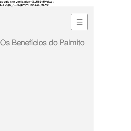
google-site-verification=G1R81yRVdwgt-
IZ4Vtgh_AL2NgWivhRme44lBj9EVxI
Os Benefícios do Palmito