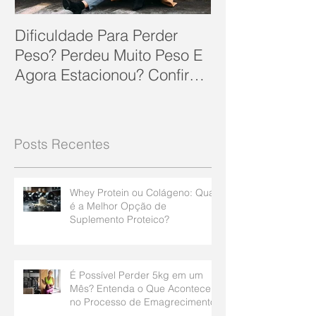
Dificuldade Para Perder
Peso? Perdeu Muito Peso E
Agora Estacionou? Confira
10 Dicas Que Podem Soluc
Posts Recentes
Whey Protein ou Colágeno: Qual
é a Melhor Opção de
Suplemento Proteico?
É Possível Perder 5kg em um
Mês? Entenda o Que Acontece
no Processo de Emagrecimento