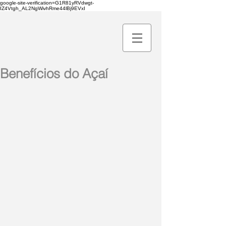
google-site-verification=G1R81yRVdwgt-
IZ4Vtgh_AL2NgWivhRme44lBj9EVxI
Benefícios do Açaí