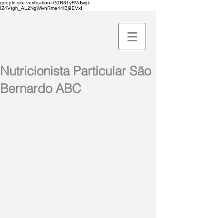
google-site-verification=G1R81yRVdwgt-
IZ4Vtgh_AL2NgWivhRme44lBj9EVxI
Nutricionista Particular São
Bernardo ABC