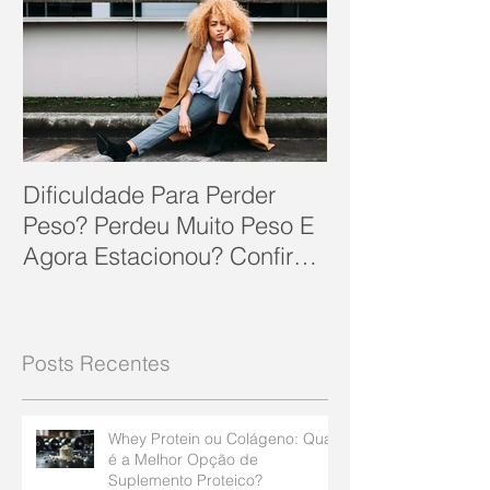
Dificuldade Para Perder
Peso? Perdeu Muito Peso E
Agora Estacionou? Confira
10 Dicas Que Podem Soluc
Posts Recentes
Whey Protein ou Colágeno: Qual
é a Melhor Opção de
Suplemento Proteico?