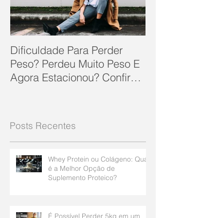
Dificuldade Para Perder
Peso? Perdeu Muito Peso E
Agora Estacionou? Confira
10 Dicas Que Podem Soluc
Posts Recentes
Whey Protein ou Colágeno: Qual
é a Melhor Opção de
Suplemento Proteico?
É Possível Perder 5kg em um