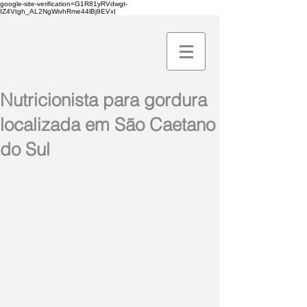
google-site-verification=G1R81yRVdwgt-
IZ4Vtgh_AL2NgWivhRme44lBj9EVxI
Nutricionista para gordura
localizada em São Caetano
do Sul