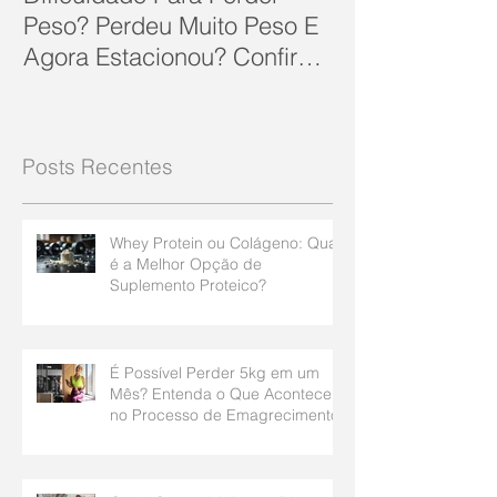
Peso? Perdeu Muito Peso E
Agora Estacionou? Confira
10 Dicas Que Podem Soluc
Posts Recentes
Whey Protein ou Colágeno: Qual
é a Melhor Opção de
Suplemento Proteico?
É Possível Perder 5kg em um
Mês? Entenda o Que Acontece
no Processo de Emagrecimento