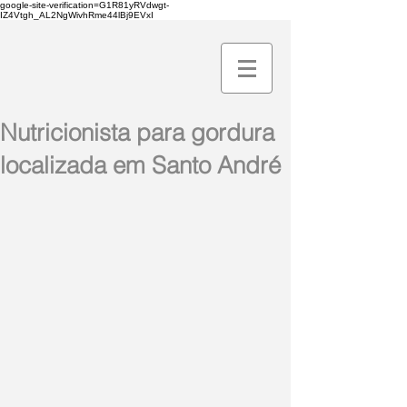
google-site-verification=G1R81yRVdwgt-
IZ4Vtgh_AL2NgWivhRme44lBj9EVxI
Nutricionista para gordura
localizada em Santo André