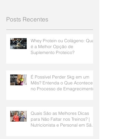
Posts Recentes
Whey Protein ou Colágeno: Qual
é a Melhor Opção de
Suplemento Proteico?
É Possível Perder 5kg em um
Mês? Entenda o Que Acontece
no Processo de Emagrecimento
Quais São as Melhores Dicas
para Não Faltar nos Treinos? |
Nutricionista e Personal em São
Bernardo do Campo