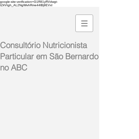
google-site-verification=G1R81yRVdwgt-
IZ4Vtgh_AL2NgWivhRme44lBj9EVxI
Consultório Nutricionista
Particular em São Bernardo
no ABC