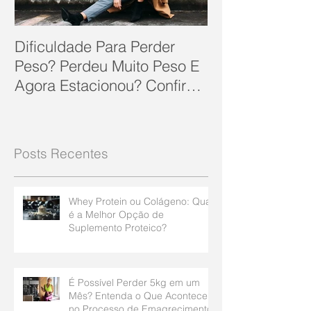
Dificuldade Para Perder
Peso? Perdeu Muito Peso E
Agora Estacionou? Confira
10 Dicas Que Podem Soluc
Posts Recentes
Whey Protein ou Colágeno: Qual
é a Melhor Opção de
Suplemento Proteico?
É Possível Perder 5kg em um
Mês? Entenda o Que Acontece
no Processo de Emagrecimento