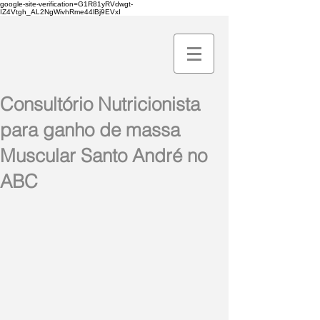
google-site-verification=G1R81yRVdwgt-
IZ4Vtgh_AL2NgWivhRme44lBj9EVxI
Consultório Nutricionista
para ganho de massa
Muscular Santo André no
ABC