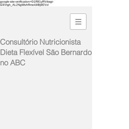
google-site-verification=G1R81yRVdwgt-
IZ4Vtgh_AL2NgWivhRme44lBj9EVxI
Consultório Nutricionista
Dieta Flexível São Bernardo
no ABC