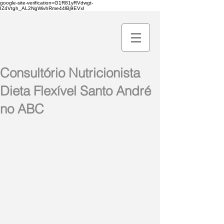
google-site-verification=G1R81yRVdwgt-
IZ4Vtgh_AL2NgWivhRme44lBj9EVxI
Consultório Nutricionista
Dieta Flexível Santo André
no ABC