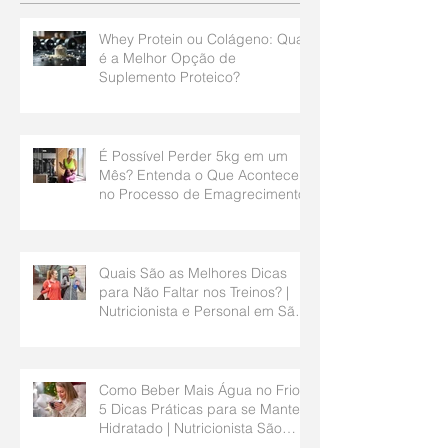
Whey Protein ou Colágeno: Qual
é a Melhor Opção de
Suplemento Proteico?
É Possível Perder 5kg em um
Mês? Entenda o Que Acontece
no Processo de Emagrecimento
Quais São as Melhores Dicas
para Não Faltar nos Treinos? |
Nutricionista e Personal em São
Bernardo do Campo
Como Beber Mais Água no Frio?
5 Dicas Práticas para se Manter
Hidratado | Nutricionista São
Bernardo do Campo