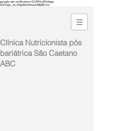
google-site-verification=G1R81yRVdwgt-
IZ4Vtgh_AL2NgWivhRme44lBj9EVxI
Clínica Nutricionista pós
bariátrica São Caetano
ABC