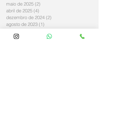
maio de 2025
(2)
2 posts
abril de 2025
(4)
4 posts
dezembro de 2024
(2)
2 posts
agosto de 2023
(1)
1 post
julho de 2023
(2)
2 posts
outubro de 2022
(2)
2 posts
abril de 2020
(3)
3 posts
maio de 2019
(2)
2 posts
abril de 2019
(3)
3 posts
março de 2019
(11)
11 posts
fevereiro de 2019
(4)
4 posts
janeiro de 2019
(5)
5 posts
dezembro de 2018
(8)
8 posts
novembro de 2018
(57)
57 posts
outubro de 2018
(8)
8 posts
setembro de 2018
(14)
14 posts
agosto de 2018
(5)
5 posts
junho de 2018
(21)
21 posts
maio de 2018
(114)
114 posts
abril de 2018
(348)
348 posts