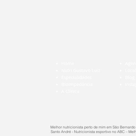
Tel: (11) 4
contato@nutrigustavoluiz
Home
Agen
Nutri Gustavo Luiz
Local
Especialidades
Blog
Bioimpedância
Inst
A Clínica
Melhor nutricionista perto de mim em São Bernardo
Santo André - Nutricionista esportivo no ABC – Melho