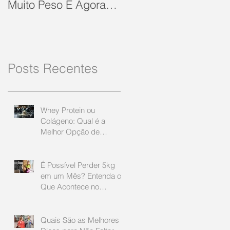
Muito Peso E Agora
Estacionou? Confira
10 Dicas Que Podem
Soluc
Posts Recentes
Whey Protein ou
Colágeno: Qual é a
Melhor Opção de
Suplemento Proteico?
É Possível Perder 5kg
em um Mês? Entenda o
Que Acontece no
Processo de
Emagrecimento
Quais São as Melhores