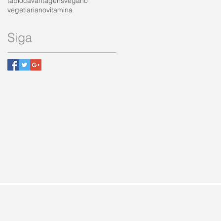
tapioca
vantagens
vegano
vegetiariano
vitamina
Siga