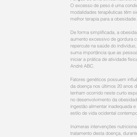
O excesso de peso é uma condiçã
modalidades terapêuticas têm s
melhor terapia para a obesidade.
De forma simplificada, a obesid
aumento excessivo de gordura co
repercute na saúde do indivíduo
suma importância que as pesso
iniciar a prática de atividade fís
André ABC.
Fatores genéticos possuem influ
da doença nos últimos 20 anos d
tenham ocorrido neste curto espa
no desenvolvimento da obesidade
ingestão alimentar inadequada e 
estilo de vida ocidental contemp
Inúmeras intervenções nutricio
tratamento desta doença, durante 