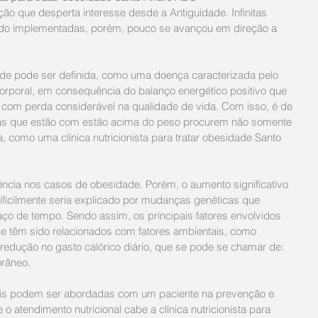
o que desperta interesse desde a Antiguidade. Infinitas 
ido implementadas, porém, pouco se avançou em direção a 
ade pode ser definida, como uma doença caracterizada pelo 
rporal, em consequência do balanço energético positivo que 
, com perda considerável na qualidade de vida. Com isso, é de 
as que estão com estão acima do peso procurem não somente 
ica, como uma clínica nutricionista para tratar obesidade Santo 
ência nos casos de obesidade. Porém, o aumento significativo 
ificilmente seria explicado por mudanças genéticas que 
ço de tempo. Sendo assim, os principais fatores envolvidos 
 têm sido relacionados com fatores ambientais, como 
redução no gasto calórico diário, que se pode se chamar de: 
orâneo.
nais podem ser abordadas com um paciente na prevenção e 
o atendimento nutricional cabe a clínica nutricionista para 