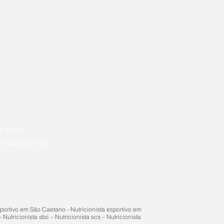
o Física
ia do Exercício
ortivo em São Caetano - Nutricionista esportivo em
Nutricionista sbc – Nutricionista scs – Nutricionista