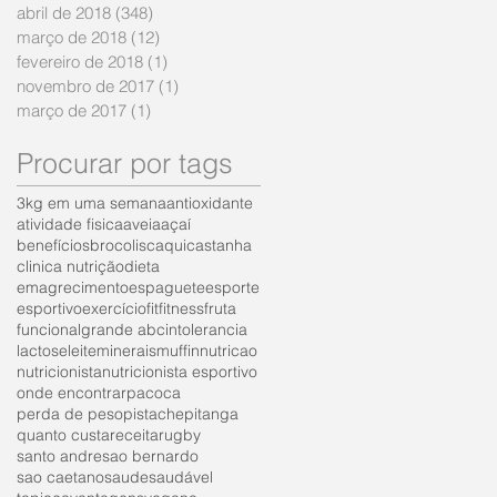
abril de 2018
(348)
348 posts
março de 2018
(12)
12 posts
fevereiro de 2018
(1)
1 post
novembro de 2017
(1)
1 post
março de 2017
(1)
1 post
Procurar por tags
3kg em uma semana
antioxidante
atividade fisica
aveia
açaí
benefícios
brocolis
caqui
castanha
clinica nutrição
dieta
emagrecimento
espaguete
esporte
esportivo
exercício
fit
fitness
fruta
funcional
grande abc
intolerancia
lactose
leite
minerais
muffin
nutricao
nutricionista
nutricionista esportivo
onde encontrar
pacoca
perda de peso
pistache
pitanga
quanto custa
receita
rugby
santo andre
sao bernardo
sao caetano
saude
saudável