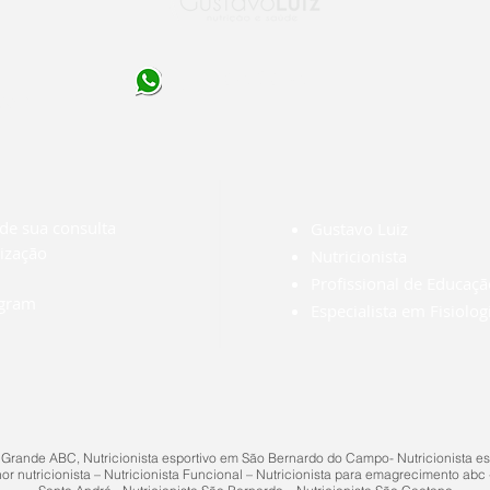
930-4992 (11) 95983-5698
.com
de sua consulta
Gustavo Luiz
ização
Nutricionista
Profissional de Educaçã
agram
Especialista em Fisiolog
 Grande ABC, Nutricionista esportivo em São Bernardo do Campo- Nutricionista esp
r nutricionista – Nutricionista Funcional – Nutricionista para emagrecimento abc - 