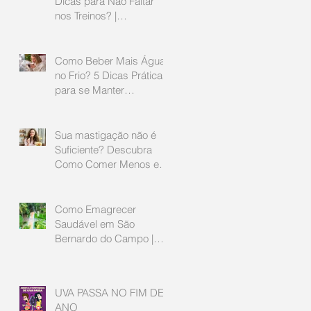
Dicas para Não Faltar
nos Treinos? |
Nutricionista e Personal
em São Bernardo do
Campo
Como Beber Mais Água
no Frio? 5 Dicas Práticas
para se Manter
Hidratado | Nutricionista
São Bernardo do Campo
Sua mastigação não é
Suficiente? Descubra
Como Comer Menos e
Sentir Mais Saciedade |
Nutricionista São
Bernardo do Campo
Como Emagrecer
Saudável em São
Bernardo do Campo |
Guia Atualizado 2025
UVA PASSA NO FIM DE
ANO