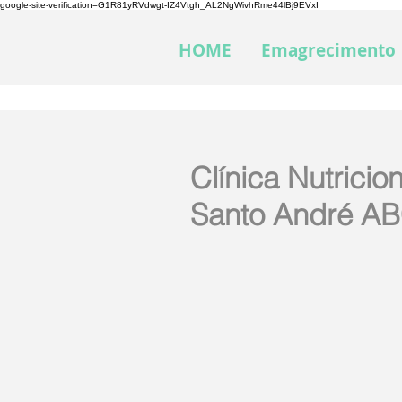
google-site-verification=G1R81yRVdwgt-IZ4Vtgh_AL2NgWivhRme44lBj9EVxI
HOME
Emagrecimento
Clínica Nutricio
Santo André A