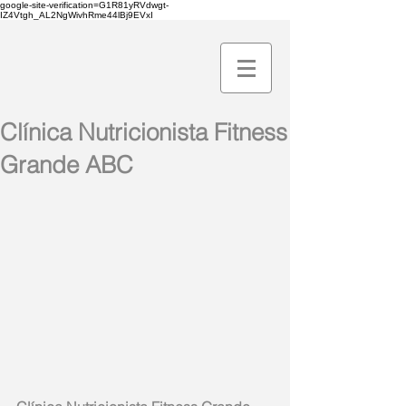
google-site-verification=G1R81yRVdwgt-
IZ4Vtgh_AL2NgWivhRme44lBj9EVxI
Clínica Nutricionista Fitness
Grande ABC​