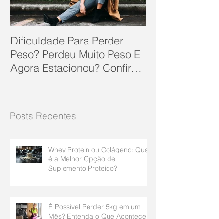
Dificuldade Para Perder
Peso? Perdeu Muito Peso E
Agora Estacionou? Confira
10 Dicas Que Podem Soluc
Posts Recentes
Whey Protein ou Colágeno: Qual
é a Melhor Opção de
Suplemento Proteico?
É Possível Perder 5kg em um
Mês? Entenda o Que Acontece