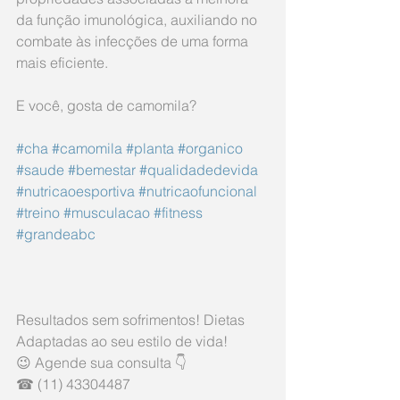
da função imunológica, auxiliando no 
combate às infecções de uma forma 
mais eficiente.
E você, gosta de camomila?
#cha
#camomila
#planta
#organico
#saude
#bemestar
#qualidadedevida
#nutricaoesportiva
#nutricaofuncional
#treino
#musculacao
#fitness
#grandeabc
Resultados sem sofrimentos! Dietas 
Adaptadas ao seu estilo de vida!
😉 Agende sua consulta 👇
☎ (11) 43304487