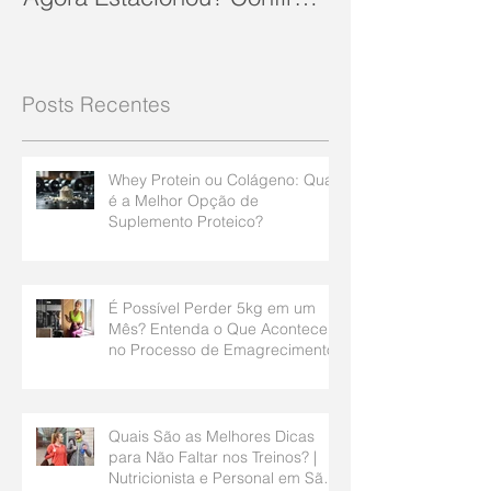
10 Dicas Que Podem Soluc
Posts Recentes
Whey Protein ou Colágeno: Qual
é a Melhor Opção de
Suplemento Proteico?
É Possível Perder 5kg em um
Mês? Entenda o Que Acontece
no Processo de Emagrecimento
Quais São as Melhores Dicas
para Não Faltar nos Treinos? |
Nutricionista e Personal em São