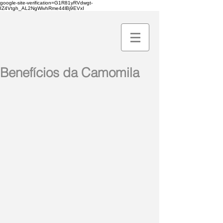
google-site-verification=G1R81yRVdwgt-
IZ4Vtgh_AL2NgWivhRme44lBj9EVxI
Benefícios da Camomila