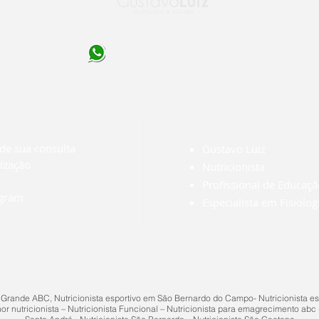
930-4992 (11) 95983-5698
.com
de sua consulta
Gustavo Luiz
ização
Nutricionista
Profissional de Educaçã
agram
Especialista em Fisiolog
 Grande ABC, Nutricionista esportivo em São Bernardo do Campo- Nutricionista esp
r nutricionista – Nutricionista Funcional – Nutricionista para emagrecimento abc - 