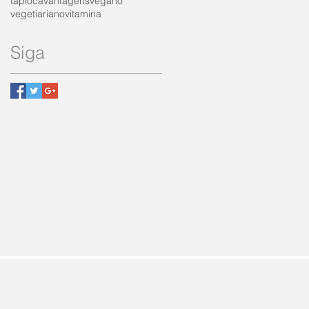
tapioca
vantagens
vegano
vegetiariano
vitamina
Siga