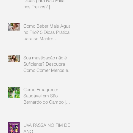
Dicas para Não Faltar
nos Treinos? |
Nutricionista e Personal
em São Bernardo do
Campo
Como Beber Mais Água
no Frio? 5 Dicas Práticas
para se Manter
Hidratado | Nutricionista
São Bernardo do Campo
Sua mastigação não é
Suficiente? Descubra
Como Comer Menos e
Sentir Mais Saciedade |
Nutricionista São
Bernardo do Campo
Como Emagrecer
Saudável em São
Bernardo do Campo |
Guia Atualizado 2025
UVA PASSA NO FIM DE
ANO