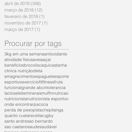
abril de 2018
(348)
348 posts
março de 2018
(12)
12 posts
fevereiro de 2018
(1)
1 post
novembro de 2017
(1)
1 post
março de 2017
(1)
1 post
Procurar por tags
3kg em uma semana
antioxidante
atividade fisica
aveia
açaí
benefícios
brocolis
caqui
castanha
clinica nutrição
dieta
emagrecimento
espaguete
esporte
esportivo
exercício
fit
fitness
fruta
funcional
grande abc
intolerancia
lactose
leite
minerais
muffin
nutricao
nutricionista
nutricionista esportivo
onde encontrar
pacoca
perda de peso
pistache
pitanga
quanto custa
receita
rugby
santo andre
sao bernardo
sao caetano
saude
saudável