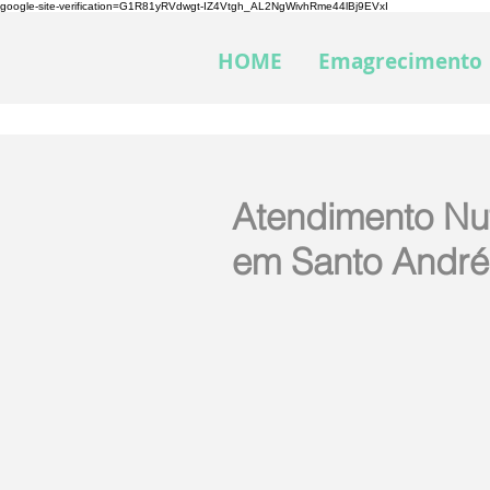
google-site-verification=G1R81yRVdwgt-IZ4Vtgh_AL2NgWivhRme44lBj9EVxI
HOME
Emagrecimento
Atendimento Nut
em Santo Andr