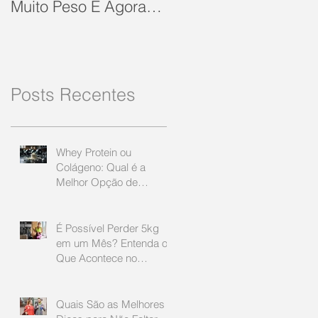
Muito Peso E Agora
Estacionou? Confira
10 Dicas Que Podem
Soluc
Posts Recentes
Whey Protein ou
Colágeno: Qual é a
Melhor Opção de
Suplemento Proteico?
É Possível Perder 5kg
em um Mês? Entenda o
Que Acontece no
Processo de
Emagrecimento
Quais São as Melhores