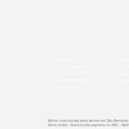
Tel: (11) 4
contato@nutrigustavoluiz
Home
Agen
Nutri Gustavo Luiz
Local
Especialidades
Blog
Bioimpedância
Inst
A Clínica
Melhor nutricionista perto de mim em São Bernardo
Santo André - Nutricionista esportivo no ABC – Melho