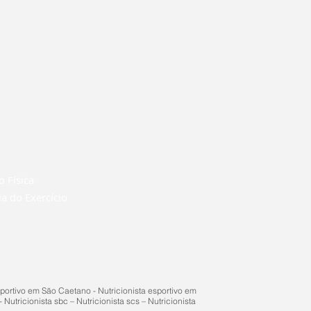
o Física
ia do Exercício
ortivo em São Caetano - Nutricionista esportivo em
Nutricionista sbc – Nutricionista scs – Nutricionista