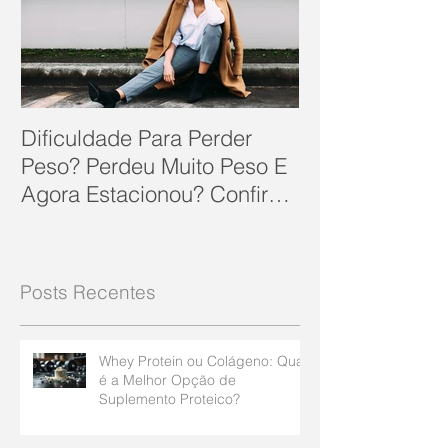
Dificuldade Para Perder
Peso? Perdeu Muito Peso E
Agora Estacionou? Confira
10 Dicas Que Podem Soluc
Posts Recentes
Whey Protein ou Colágeno: Qual
é a Melhor Opção de
Suplemento Proteico?