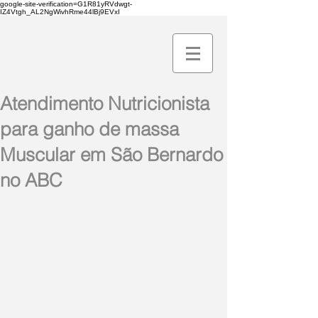
google-site-verification=G1R81yRVdwgt-
IZ4Vtgh_AL2NgWivhRme44lBj9EVxI
Atendimento Nutricionista
para ganho de massa
Muscular em São Bernardo
no ABC