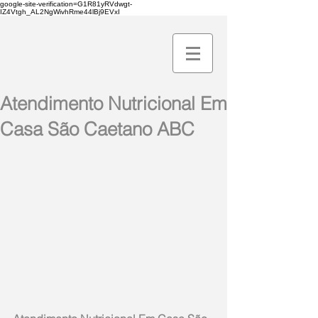
google-site-verification=G1R81yRVdwgt-
IZ4Vtgh_AL2NgWivhRme44lBj9EVxI
Atendimento Nutricional Em
Casa São Caetano ABC