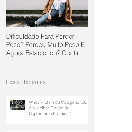
Dificuldade Para Perder
Peso? Perdeu Muito Peso E
Agora Estacionou? Confira
10 Dicas Que Podem Soluc
Posts Recentes
Whey Protein ou Colágeno: Qual
é a Melhor Opção de
Suplemento Proteico?