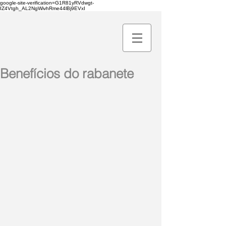
google-site-verification=G1R81yRVdwgt-
IZ4Vtgh_AL2NgWivhRme44lBj9EVxI
Benefícios do rabanete