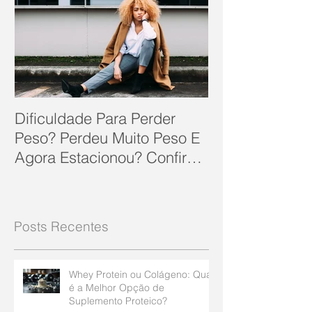
Dificuldade Para Perder
Peso? Perdeu Muito Peso E
Agora Estacionou? Confira
10 Dicas Que Podem Soluc
Posts Recentes
Whey Protein ou Colágeno: Qual
é a Melhor Opção de
Suplemento Proteico?