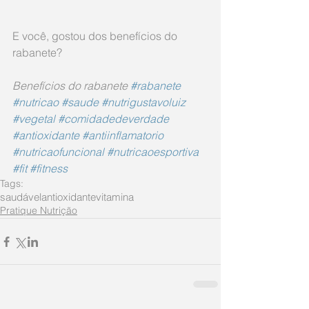
E você, gostou dos benefícios do 
rabanete?
Benefícios do rabanete 
#rabanete
#nutricao
#saude
#nutrigustavoluiz
#vegetal
#comidadedeverdade
#antioxidante
#antiinflamatorio
#nutricaofuncional
#nutricaoesportiva
#fit
#fitness
Tags:
saudável
antioxidante
vitamina
Pratique Nutrição