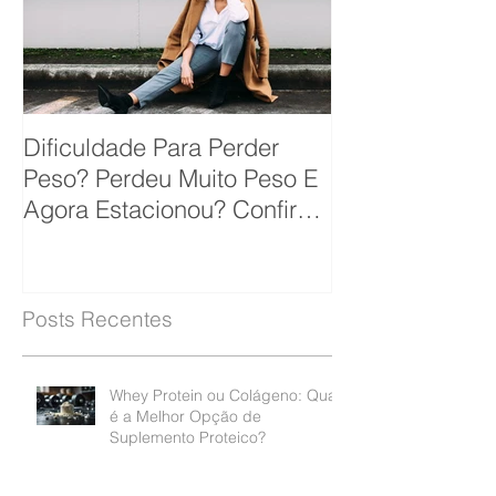
Dificuldade Para Perder
Peso? Perdeu Muito Peso E
Agora Estacionou? Confira
10 Dicas Que Podem Soluc
Posts Recentes
Whey Protein ou Colágeno: Qual
é a Melhor Opção de
Suplemento Proteico?