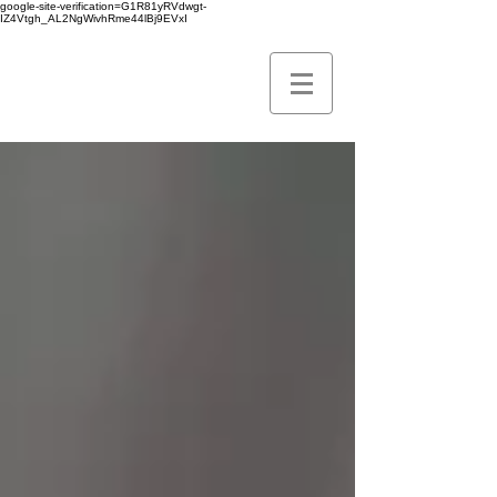
google-site-verification=G1R81yRVdwgt-
IZ4Vtgh_AL2NgWivhRme44lBj9EVxI