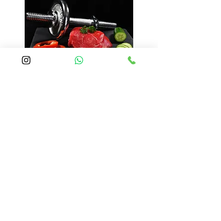
Nutricionista Grande ABC
Santo André
Nutricionista Low Carb Santo André
ABC