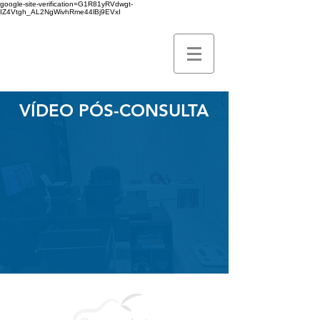
google-site-verification=G1R81yRVdwgt-
IZ4Vtgh_AL2NgWivhRme44lBj9EVxI
VÍDEO PÓS-CONSULTA