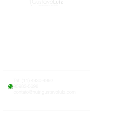
Home
Nutri Gustavo Luiz
Especialidades
Bioimpedância
A Clínica
Tel: (11) 4930-4992 (11)
95983-5698
contato@nutrigustavoluiz.com
Gustavo Luiz
Nutricionista