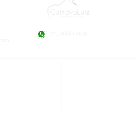
930-4992 (11) 95983-5698
.com
de sua consulta
Gustavo Luiz
ização
Nutricionista
Profissional de Educaçã
agram
Especialista em Fisiolog