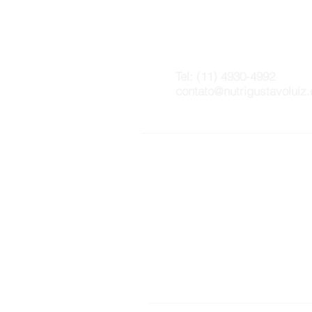
Tel: (11) 4
contato@nutrigustavoluiz
Home
Agen
Nutri Gustavo Luiz
Local
Especialidades
Blog
Bioimpedância
Inst
A Clínica