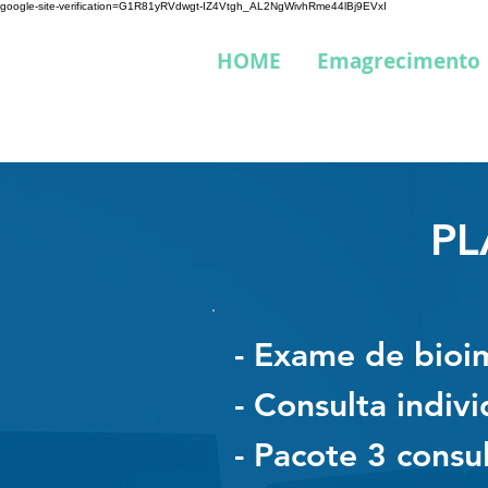
google-site-verification=G1R81yRVdwgt-IZ4Vtgh_AL2NgWivhRme44lBj9EVxI
HOME
Emagrecimento
PL
- Exame de bioi
- Consulta indiv
- Pacote 3 consul