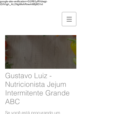
google-site-verification=G1R81yRVdwgt-
IZ4Vtgh_AL2NgWivhRme44lBj9EVxI
Gustavo Luiz -
Nutricionista Jejum
Intermitente Grande
ABC
Se você está procurando um